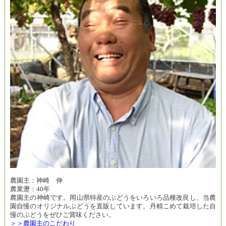
農園主：神崎 伸
農業瀝：40年
農園主の神崎です。岡山県特産のぶどうをいろいろ品種改良し、当農
園自慢のオリジナルぶどうを直販しています。丹精こめて栽培した自
慢のぶどうをぜひご賞味ください。
＞＞農園主のこだわり