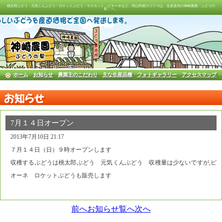
桃太郎ぶどう・元気くんぶどう・ロケットぶどう・マスカット・ピオーネなど、岡山特産のブドウは、生産直売の神崎農園「ぶどうの
駅」へ。
ホーム
お知らせ
農園主のこだわり
主な生産品種
フォトギャラリー
アクセスマップ
お知らせ
7月１４日オープン
2013年7月10日 21:17
７月１４日（日）９時オープンします
収穫するぶどうは桃太郎ぶどう 元気くんぶどう 収穫量は少ないですが,ピ
オーネ ロケットぶどうも販売します
前へ
お知らせ覧へ
次へ