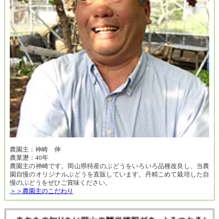
農園主：神崎 伸
農業瀝：40年
農園主の神崎です。岡山県特産のぶどうをいろいろ品種改良し、当農
園自慢のオリジナルぶどうを直販しています。丹精こめて栽培した自
慢のぶどうをぜひご賞味ください。
＞＞農園主のこだわり