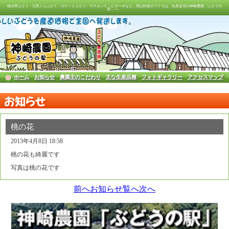
桃太郎ぶどう・元気くんぶどう・ロケットぶどう・マスカット・ピオーネなど、岡山特産のブドウは、生産直売の神崎農園「ぶどうの
駅」へ。
ホーム
お知らせ
農園主のこだわり
主な生産品種
フォトギャラリー
アクセスマップ
お知らせ
桃の花
2013年4月8日 18:58
桃の花も綺麗です
写真は桃の花です
前へ
お知らせ覧へ
次へ